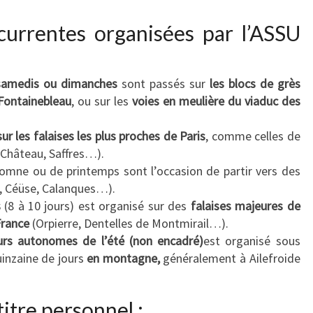
écurrentes organisées par l’ASSU
samedis ou dimanches
sont passés sur
les blocs de grès
 Fontainebleau
, ou sur les
voies en meulière du viaduc des
sur les falaises les plus proches de Paris
, comme celles de
Château, Saffres…).
omne ou de printemps sont l’occasion de partir vers des
es, Céüse, Calanques…).
s
(8 à 10 jours) est organisé sur des
falaises majeures de
France
(Orpierre, Dentelles de Montmirail…).
rs autonomes de l’été
(non encadré)
est organisé sous
uinzaine de jours
en montagne,
généralement à Ailefroide
titre personnel :