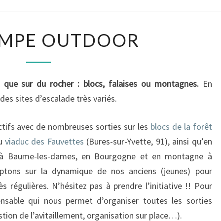
LA
IMPE OUTDOOR
GRIMPE
OUTDOOR
 que sur du rocher : blocs, falaises ou montagnes.
En
des sites d’escalade très variés.
ifs avec de nombreuses sorties sur les
blocs de la forêt
du
viaduc des Fauvettes
(Bures-sur-Yvette, 91), ainsi qu’en
s, à Baume-les-dames, en Bourgogne et en montagne à
mptons sur la dynamique de nos anciens (jeunes) pour
s régulières. N’hésitez pas à prendre l’initiative !! Pour
ensable qui nous permet d’organiser toutes les sorties
tion de l’avitaillement, organisation sur place…).