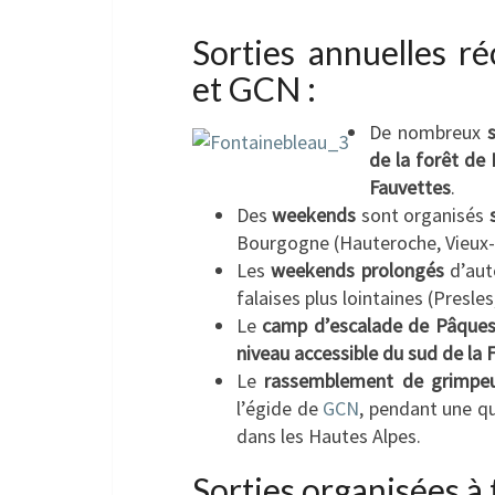
Sorties annuelles r
et GCN :
De nombreux
de la forêt de
Fauvettes
.
Des
weekends
sont organisés
Bourgogne (Hauteroche, Vieux-
Les
weekends prolongés
d’aut
falaises plus lointaines (Presl
Le
camp d’escalade de Pâque
niveau accessible du sud de la 
Le
rassemblement de grimpeu
l’égide de
GCN
, pendant une q
dans les Hautes Alpes.
Sorties organisées à 